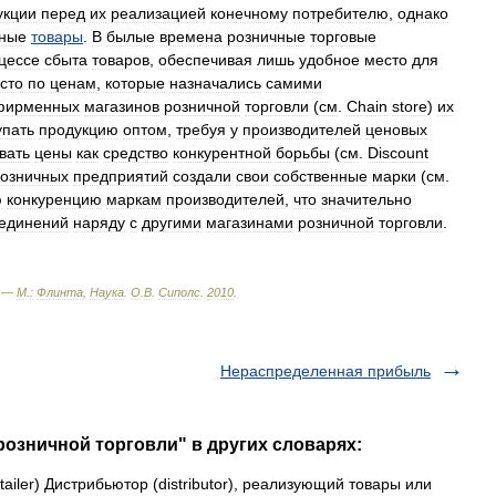
укции
перед
их
реализацией
конечному
потребителю
,
однако
нные
товары
.
В
былые
времена
розничные
торговые
цессе
сбыта
товаров
,
обеспечивая
лишь
удобное
место
для
сто
по
ценам
,
которые
назначались
самими
фирменных
магазинов
розничной
торговли
(
см
.
Chain
store
)
их
упать
продукцию
оптом
,
требуя
у
производителей
ценовых
вать
цены
как
средство
конкурентной
борьбы
(
см
.
Discount
озничных
предприятий
создали
свои
собственные
марки
(
см
.
ю
конкуренцию
маркам
производителей
,
что
значительно
единений
наряду
с
другими
магазинами
розничной
торговли
.
. —
М
.
:
Флинта
,
Наукa
.
О
.
В
.
Сиполс
.
2010
.
Нераспределенная прибыль
розничной торговли" в других словарях:
tailer) Дистрибьютор (distributor), реализующий товары или