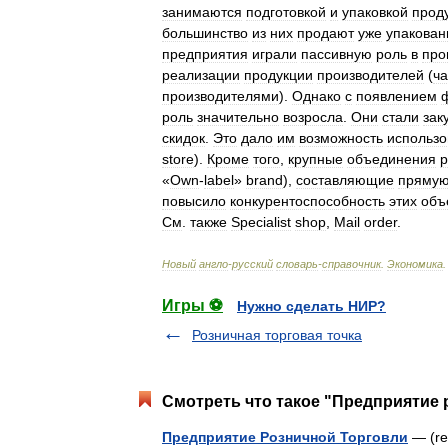
занимаются
подготовкой
и
упаковкой
прод
большинство
из
них
продают
уже
упакова
предприятия
играли
пассивную
роль
в
про
реализации
продукции
производителей
(
ча
производителями
).
Однако
с
появлением
роль
значительно
возросла
.
Они
стали
зак
скидок
.
Это
дало
им
возможность
использо
store
).
Кроме
того
,
крупные
объединения
р
«
Own
-
label
»
brand
),
составляющие
пряму
повысило
конкурентоспособность
этих
объ
См
.
также
Specialist
shop
,
Mail
order
.
Новый
англо
-
русский
словарь
-
справочник
.
Экономика
Игры ⚽
Нужно сделать НИР?
Розничная торговая точка
Смотреть что такое "Предприятие 
Предприятие Розничной Торговли
— (re