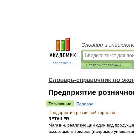
Словари и энциклоп
academic.ru
Словарь-справочник по экономике
Словарь-справочник по эко
Предприятие рознично
Толкование
Перевод
Предприятие
розничной
торговли
RETAILER
Магазин
,
реализующий
один
вид
продукци
ассортимент
товаров
(
например
универмаг