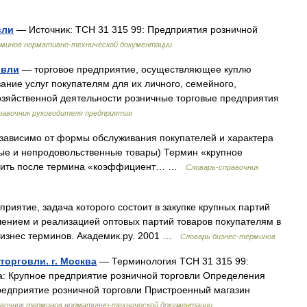
вли
— Источник: ТСН 31 315 99: Предприятия розничной
рминов нормативно-технической документации
овли
— торговое предприятие, осуществляющее куплю
ание услуг покупателям для их личного, семейного,
озяйственной деятельности розничные торговые предприятия
равочник руководителя предприятия
т формы обслуживания покупателей и характера
ые и непродовольственные товары) Термин «крупное
естить после термина «коэффициент… …
Словарь-справочник
риятие, задача которого состоит в закупке крупных партий
ением и реализацией оптовых партий товаров покупателям в
бизнес терминов. Академик.ру. 2001 …
Словарь бизнес-терминов
торговли. г. Москва
— Терминология ТСН 31 315 99:
ва: Крупное предприятие розничной торговли Определения
редприятие розничной торговли Пристроенный магазин
авочник терминов нормативно-технической документации