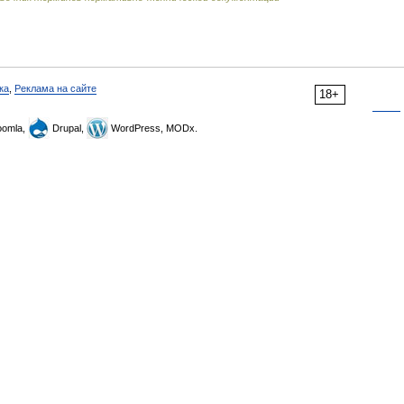
ка
,
Реклама на сайте
18+
omla,
Drupal,
WordPress, MODx.