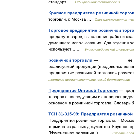
стандарт …
Официальная терминология
Крупное предприятие розничной торго
торговли. г. Москва …
Словарь-справочник те
Торговое предприятие розничной торг
продажу товаров, выполнение работ и оказ
домашнего использования. Для ведения х
используют… …
Энциклопедический словарь-сп
розничной торговли
— не зависимо о
реализуемой продукции (продовольственн
предприятие розничной торговли» разм
терминов нормативно-технической документации
Предприятие Оптовой Торговли
— предп
товаров с последующим их перераспредел
основном в розничной торговле. Словарь 
ТСН 31-315-99: Предприятия розничной 
Предприятия розничной торговли. г. Моск
термина из разных документов: Крупное п
(Измененная редакция, ).… …
Словарь-спр