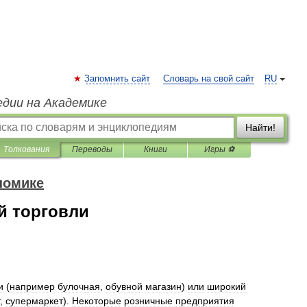
Запомнить сайт
Словарь на свой сайт
RU
едии на Академике
Найти!
Толкования
Переводы
Книги
Игры ⚽
номике
й торговли
и
(
например
булочная
,
обувной
магазин
)
или
широкий
,
супермаркет
).
Некоторые
розничные
предприятия